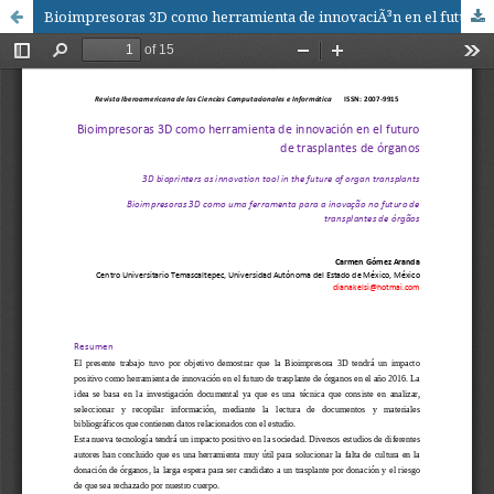
Bioimpresoras 3D como herramienta de innovaciÃ³n en el futuro de trasplantes de Ã³rganos / 3D bioprinters as innovation tool in the future of organ transplants