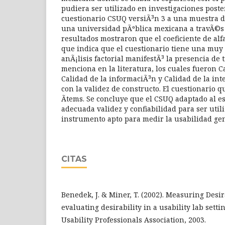
pudiera ser utilizado en investigaciones poster
cuestionario CSUQ versiÃ³n 3 a una muestra d
una universidad pÃºblica mexicana a travÃ©s 
resultados mostraron que el coeficiente de alf
que indica que el cuestionario tiene una muy 
anÃ¡lisis factorial manifestÃ³ la presencia de 
menciona en la literatura, los cuales fueron C
Calidad de la informaciÃ³n y Calidad de la in
con la validez de constructo. El cuestionario
Ã­tems. Se concluye que el CSUQ adaptado al e
adecuada validez y confiabilidad para ser uti
instrumento apto para medir la usabilidad ge
CITAS
Benedek, J. & Miner, T. (2002). Measuring Desi
evaluating desirability in a usability lab setti
Usability Professionals Association, 2003.