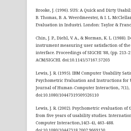
Brooke, J. (1996). SUS: A Quick and Dirty Usabili
B. Thomas, B. A. Weerdmeester, & I. L. McClellan
Evaluation in Industri. London: Taylor & Franc
Chin, J. P., Diehl, V. A., & Norman, K. L. (1988)
instrument measuring user satisfaction of t
interface. Proceedings of SIGCHI '88, (pp. 213-
ACM/SIGCHI. doi:10.1145/57167.57203
Lewis, J. R. (1995). IBM Computer Usability Sat
Psychometric Evaluation and Instructions for 
Journal of Human-Computer Interaction, 7(1), 
doi:10.1080/10447319509526110
Lewis, J. R. (2002). Psychometric evaluation of
from five years of usability studies. Internat
Computer Interaction,14(3-4), 463-488.
doi:10.1080/10447318.2002.9669130