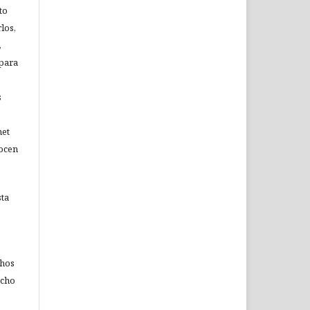
to
los,
,
 para
s
net
nocen
sta
chos
echo