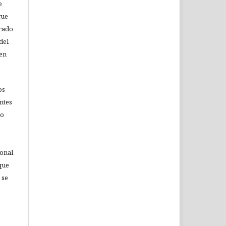
e
que
icado
del
 en
os
ntes
no
ional
que
 se