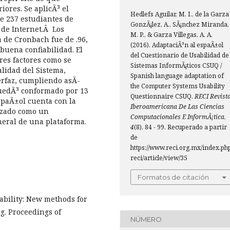
iores. Se aplicÃ³ el
Hedlefs Aguilar, M. I., de la Garza
e 237 estudiantes de
GonzÃ¡lez, A., SÃ¡nchez Miranda,
de Internet.Â Los
M. P., & Garza Villegas, A. A.
a de Cronbach fue de .96,
(2016). AdaptaciÃ³n al espaÃ±ol
buena confiabilidad. El
del Cuestionario de Usabilidad de
tres factores como se
Sistemas InformÃ¡ticos CSUQ /
alidad del Sistema,
Spanish language adaptation of
terfaz, cumpliendo asÃ­
the Computer Systems Usability
 quedÃ³ conformado por 13
Questionnaire CSUQ.
RECI Revist
spaÃ±ol cuenta con la
Iberoamericana De Las Ciencias
lizado como un
Computacionales E InformÃ¡tica
,
neral de una plataforma.
4
(8), 84 - 99. Recuperado a partir
de
https://www.reci.org.mx/index.ph
reci/article/view/35
Formatos de citación
rability: New methods for
ng. Proceedings of
NÚMERO