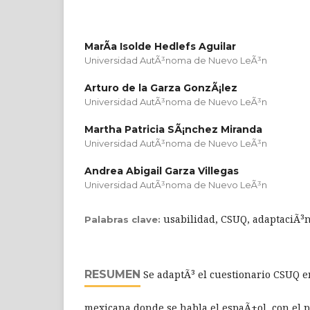
MarÃ­a Isolde Hedlefs Aguilar
Universidad AutÃ³noma de Nuevo LeÃ³n
Arturo de la Garza GonzÃ¡lez
Universidad AutÃ³noma de Nuevo LeÃ³n
Martha Patricia SÃ¡nchez Miranda
Universidad AutÃ³noma de Nuevo LeÃ³n
Andrea Abigail Garza Villegas
Universidad AutÃ³noma de Nuevo LeÃ³n
usabilidad, CSUQ, adaptaciÃ³n,
Palabras clave:
RESUMEN
Se adaptÃ³ el cuestionario CSUQ 
mexicana donde se habla el espaÃ±ol, con el 