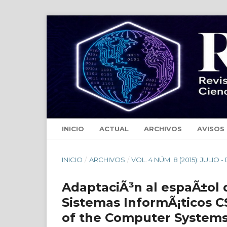
INICIO
ACTUAL
ARCHIVOS
AVISOS
INICIO
/
ARCHIVOS
/
VOL. 4 NÚM. 8 (2015): JULIO 
AdaptaciÃ³n al espaÃ±ol 
Sistemas InformÃ¡ticos 
of the Computer Systems