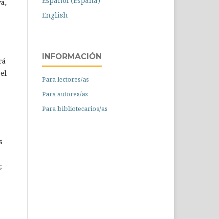
Español (España)
a,
English
INFORMACIÓN
rá
 el
Para lectores/as
Para autores/as
Para bibliotecarios/as
s
;