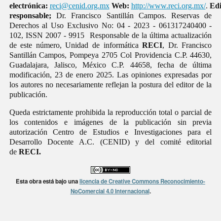
electrónica:
reci@cenid.org.mx
Web:
http://www.reci.org.mx/
.
Edi
responsable;
Dr. Francisco Santillán Campos. Reservas de
Derechos al Uso Exclusivo No: 04 - 2023 - 061317240400 -
102, ISSN 2007 - 9915 Responsable de la última actualización
de este número, Unidad de informática
RECI
, Dr. Francisco
Santillán Campos, Pompeya 2705 Col Providencia C.P. 44630,
Guadalajara, Jalisco, México C.P. 44658, fecha de última
modificación, 23 de enero 2025. Las opiniones expresadas por
los autores no necesariamente reflejan la postura del editor de la
publicación.
Queda estrictamente prohibida la reproducción total o parcial de
los contenidos e imágenes de la publicación sin previa
autorización Centro de Estudios e Investigaciones para el
Desarrollo Docente A.C. (CENID) y del comité editorial
de
RECI.
Esta obra está bajo una
licencia de Creative Commons Reconocimiento-
NoComercial 4.0 Internacional
.