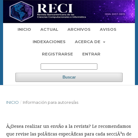
INICIO
ACTUAL
ARCHIVOS
AVISOS
INDEXACIONES
ACERCA DE
REGISTRARSE
ENTRAR
Buscar
INICIO
/
Información para autores/as
Â¿Desea realizar un envÃ­o a la revista? Le recomendamos
que revise las polÃ­ticas especÃ­ficas para cada secciÃ³n de