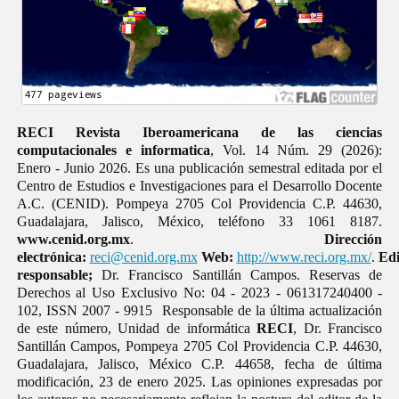
RECI Revista Iberoamericana de las ciencias
computacionales e informatica
, Vol. 14 Núm. 29 (2026):
Enero - Junio 2026. Es una publicación semestral editada por el
Centro de Estudios e Investigaciones para el Desarrollo Docente
A.C. (CENID). Pompeya 2705 Col Providencia C.P. 44630,
Guadalajara, Jalisco, México, teléfono 33 1061 8187.
www.cenid.org.mx
.
Dirección
electrónica:
reci@cenid.org.mx
Web:
http://www.reci.org.mx/
.
Edi
responsable;
Dr. Francisco Santillán Campos. Reservas de
Derechos al Uso Exclusivo No: 04 - 2023 - 061317240400 -
102, ISSN 2007 - 9915 Responsable de la última actualización
de este número, Unidad de informática
RECI
, Dr. Francisco
Santillán Campos, Pompeya 2705 Col Providencia C.P. 44630,
Guadalajara, Jalisco, México C.P. 44658, fecha de última
modificación, 23 de enero 2025. Las opiniones expresadas por