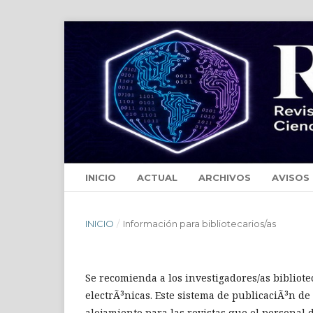
INICIO
ACTUAL
ARCHIVOS
AVISOS
INICIO
/
Información para bibliotecarios/as
Se recomienda a los investigadores/as bibliotec
electrÃ³nicas. Este sistema de publicaciÃ³n de
alojamiento para las revistas que el personal