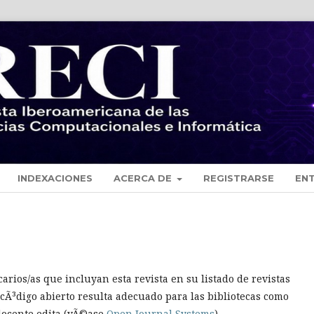
INDEXACIONES
ACERCA DE
REGISTRARSE
EN
arios/as que incluyan esta revista en su listado de revistas
 cÃ³digo abierto resulta adecuado para las bibliotecas como
 docente edita (vÃ©ase
Open Journal Systems
).