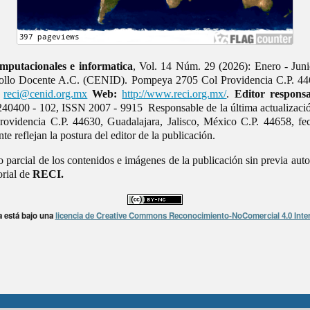
mputacionales e informatica
, Vol. 14 Núm. 29 (2026): Enero - Juni
rrollo Docente A.C. (CENID). Pompeya 2705 Col Providencia C.P. 446
reci@cenid.org.mx
Web:
http://www.reci.org.mx/
.
Editor responsa
40400 - 102, ISSN 2007 - 9915 Responsable de la última actualizaci
videncia C.P. 44630, Guadalajara, Jalisco, México C.P. 44658, fe
e reflejan la postura del editor de la publicación.
o parcial de los contenidos e imágenes de la publicación sin previa auto
orial de
RECI.
a está bajo una
licencia de Creative Commons Reconocimiento-NoComercial 4.0 Inte