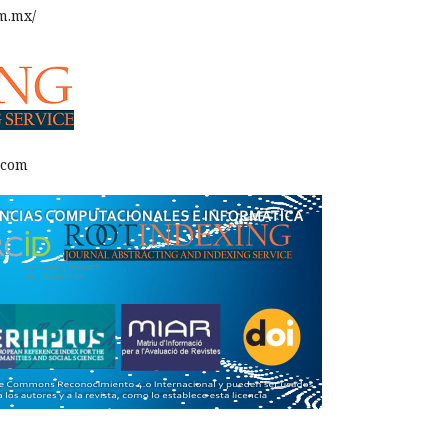
m.mx/
.com