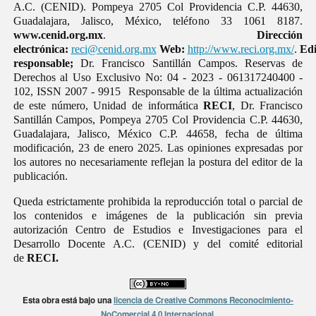
A.C. (CENID). Pompeya 2705 Col Providencia C.P. 44630,
Guadalajara, Jalisco, México, teléfono 33 1061 8187.
www.cenid.org.mx
.
Dirección
electrónica:
reci@cenid.org.mx
Web:
http://www.reci.org.mx/
.
Edi
responsable;
Dr. Francisco Santillán Campos. Reservas de
Derechos al Uso Exclusivo No: 04 - 2023 - 061317240400 -
102, ISSN 2007 - 9915 Responsable de la última actualización
de este número, Unidad de informática
RECI
, Dr. Francisco
Santillán Campos, Pompeya 2705 Col Providencia C.P. 44630,
Guadalajara, Jalisco, México C.P. 44658, fecha de última
modificación, 23 de enero 2025. Las opiniones expresadas por
los autores no necesariamente reflejan la postura del editor de la
publicación.
Queda estrictamente prohibida la reproducción total o parcial de
los contenidos e imágenes de la publicación sin previa
autorización Centro de Estudios e Investigaciones para el
Desarrollo Docente A.C. (CENID) y del comité editorial
de
RECI.
Esta obra está bajo una
licencia de Creative Commons Reconocimiento-
NoComercial 4.0 Internacional
.